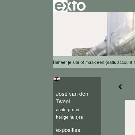
Beheer je site
of
maak een gratis account 
José van den
Tweel
achtergrond
heilige huisjes
exposities