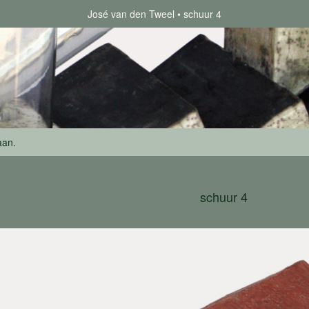
José van den Tweel
schuur 4
aan
.
schuur 4