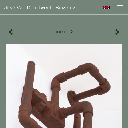
José Van Den Tweel - Buizen 2
Tog
navi
buizen 2