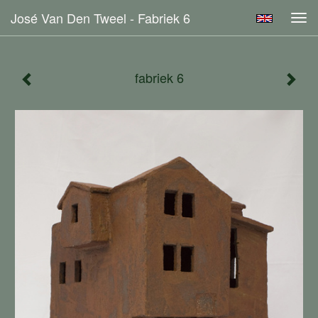
José Van Den Tweel - Fabriek 6
Tog
navi
fabriek 6